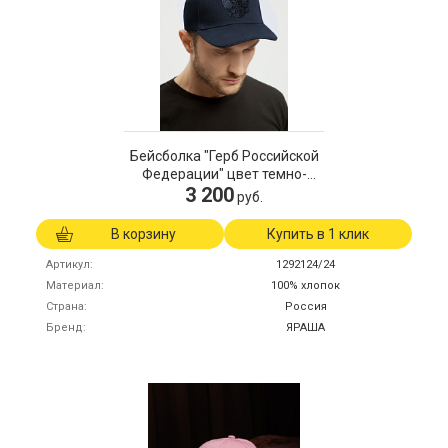
Бейсболка "Герб Российской
Федерации" цвет темно-
3 200
синий
руб.
В корзину
Купить в 1 клик
Артикул
1292124/24
Материал
100% хлопок
Страна
Россия
Бренд
ЯРАША