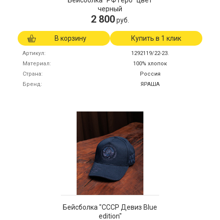
Бейсболка "РФ герб" цвет
черный
2 800
руб.
В корзину
Купить в 1 клик
Артикул
1292119/22-23.
Материал
100% хлопок
Страна
Россия
Бренд
ЯРАША
Бейсболка "СССР Девиз Blue
edition"