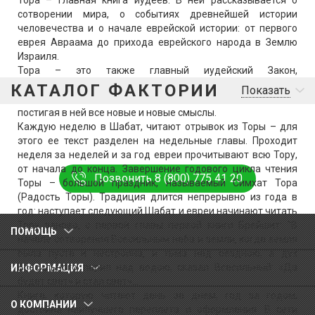
Тора – главная книга иудеев. В ней рассказывается о
сотворении мира, о событиях древнейшей истории
человечества и о начале еврейской истории: от первого
еврея Авраама до прихода еврейского народа в Землю
Израиля.
Тора – это также главный иудейский Закон,
устанавливающий для человека нормы и правила
КАТАЛОГ ФАКТОРИИ
Показать
поведения, цель в жизни. Евреи изучают Тору всю жизнь,
постигая в ней все новые и новые смыслы.
Каждую неделю в Шабат, читают отрывок из Торы – для
этого ее текст разделен на недельные главы. Проходит
неделя за неделей и за год евреи прочитывают всю Тору,
от начала до конца. Завершение годового цикла чтения
Позвонить 8 (800) 775 41 20
Торы – большой праздник, называемый Симхaт Торa
(Радость Торы). Традиция длится непрерывно из года в
год: наступает следующий Шабат и евреи начинают читать
Тору заново, с первой главы первой книги Брейшит: "В
ПОМОЩЬ
начале сотворения Всесильным неба и земли, когда земля
была пуста и нестройна, и тьма над бездною, а дух
Всесильного парил над водою, сказал Всесильный: «Да
ИНФОРМАЦИЯ
будет свет» и стал свет»…
Книга, которую читают день за днем, год за годом,
О КОМПАНИИ
достойна наилучшего переплета и оформления. В сети