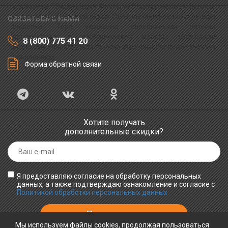
магазинов "Экспедиция-Фактория" представлены ценные
издания этой великой книги. Переплетенная в кожу ручной
СВЯЗАТЬСЯ С НАМИ
выделки, Тора украшена серебряными литыми
орнаментами с изображением меноры. Благодаря
8 (800) 775 41 20
высокому качеству исполнения эта книга послужит многим
поколениям.
Форма обратной связи
Хотите получать
дополнительные скидки?
Я предоставляю согласие на обработку персональных
данных, а также подтверждаю ознакомление и согласие с
Политикой обработки персональных данных
Мы используем файлы cookies, продолжая пользоваться