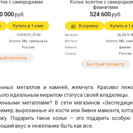
тое с самородками
Колье золотое с самородка
фианитами
0 000
524 600
руб.
руб.
у
Купить в 1 клик
В корзину
Купить в 1 
1С410131_37,02
Артикул
26,23/3,1
Золото 585, самородок
Металл
Золото 585, са
Россия
Камень
фианит
Страна
Россия
рый просмотр
Быстрый просмотр
енных металлов и камней, жемчуга. Красиво леж
 было идеальным мерилом статуса своей владелицы.
оценными металлами? В сети магазинов «Экспедиц
имер, вырезанные из кости или бивня мамонта, кото
жу. Подарить такое колье — это подарить особую 
оший вкус и нежелание быть как все.