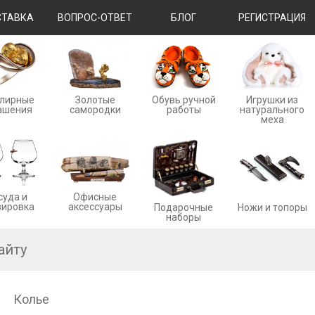
ТАВКА
ВОПРОС-ОТВЕТ
БЛОГ
РЕГИСТРАЦИЯ
лирные
Золотые
Обувь ручной
Игрушки из
ашения
cамородки
работы
натурального
меха
суда и
Офисные
вировка
аксессуары
Ножи и топоры
Подарочные
наборы
Колье