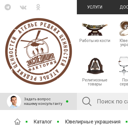
УСЛУГИ
ДОС
Работы из кости
Юве
укр
Религиозные
По
товары
сер
Задать вопрос
нашему консультанту
Каталог
Ювелирные украшения