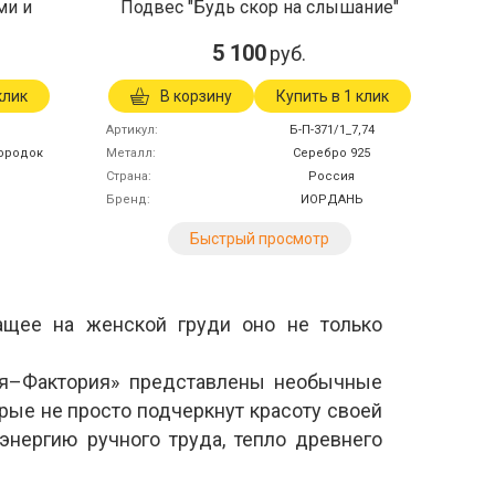
ми и
Подвес "Будь скор на слышание"
5 100
руб.
клик
В корзину
Купить в 1 клик
8
Артикул
Б-П-371/1_7,74
мородок
Металл
Серебро 925
Страна
Россия
Бренд
ИОРДАНЬ
Быстрый просмотр
ащее на женской груди оно не только
ия–Фактория» представлены необычные
рые не просто подчеркнут красоту своей
энергию ручного труда, тепло древнего