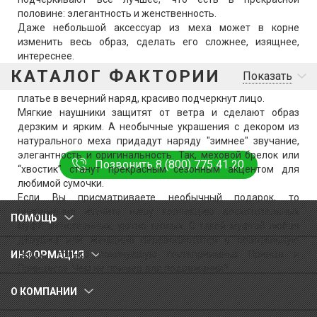
половине: элегантность и женственность.
Даже небольшой аксессуар из меха может в корне
изменить весь образ, сделать его сложнее, изящнее,
интереснее.
Пелерины из меха или с меховой оторочкой добавят
КАТАЛОГ ФАКТОРИИ
Показать
привлекательности любому образу, превратят простое
платье в вечерний наряд, красиво подчеркнут лицо.
Мягкие наушники защитят от ветра и сделают образ
дерзким и ярким. А необычные украшения с декором из
натурального меха придадут наряду "зимнее" звучание,
элегантность и оригинальность. Так, меховой брелок или
Позвонить 8 (800) 775 41 20
“хвостик” станут прекрасным сезонным акцентом для
любимой сумочки.
Если Вы присматриваете необычный подарок, то
непременно изучите нашу коллекцию восхитительных
ПОМОЩЬ
муфт: женственных, уютно-теплых. С такой муфтой любая
девушка или женщина перевоплотится в обаятельную
Герду, только покинувшую гостеприимных Принца и
ИНФОРМАЦИЯ
Принцессу. Чем не пример для подражания?
О КОМПАНИИ