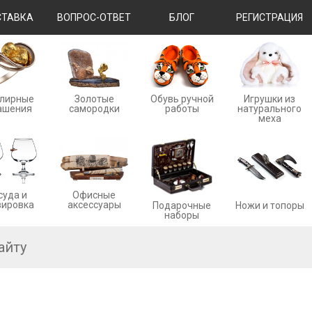
ТАВКА
ВОПРОС-ОТВЕТ
БЛОГ
РЕГИСТРАЦИЯ
лирные
Золотые
Обувь ручной
Игрушки из
ашения
cамородки
работы
натурального
меха
суда и
Офисные
вировка
аксессуары
Ножи и топоры
Подарочные
наборы