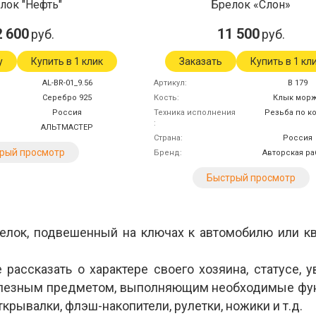
лок "Нефть"
Брелок «Слон»
2 600
11 500
руб.
руб.
у
Купить в 1 клик
Заказать
Купить в 1 кл
AL-BR-01_9.56
Артикул
В 179
Серебро 925
Кость
Клык мор
Россия
Техника исполнения
Резьба по к
АЛЬТМАСТЕР
Страна
Россия
рый просмотр
Бренд
Авторская ра
Быстрый просмотр
релок, подвешенный на ключах к автомобилю или кв
 рассказать о характере своего хозяина, статусе, у
лезным предметом, выполняющим необходимые функ
крывалки, флэш-накопители, рулетки, ножики и т.д.