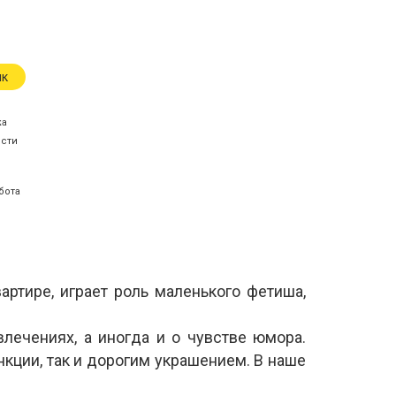
ик
жа
ости
бота
артире, играет роль маленького фетиша,
влечениях, а иногда и о чувстве юмора.
ции, так и дорогим украшением. В наше