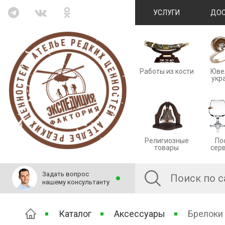
УСЛУГИ
ДОС
Работы из кости
Юве
укр
Религиозные
По
товары
сер
Задать вопрос
нашему консультанту
Каталог
Аксессуары
Брелоки