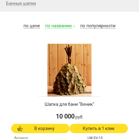
Банные шапки
по
цене
по
названию
по
популярности
Шапка для бани "Веник"
10 000
руб.
В корзину
Купить в 1 клик
Артикул
LM-SV-13