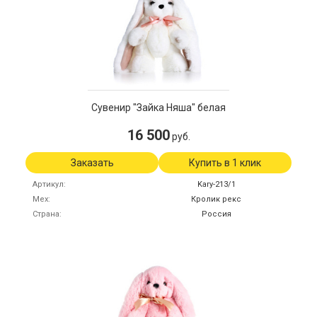
Сувенир "Зайка Няша" белая
16 500
руб.
Заказать
Купить в 1 клик
Артикул
Kary-213/1
Мех
Кролик рекс
Страна
Россия