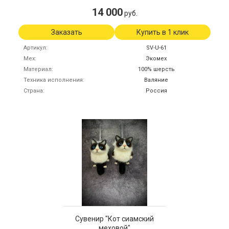
14 000
руб.
Заказать
Купить в 1 клик
Артикул
SV-U-61
Мех
Экомех
Материал
100% шерсть
Техника исполнения
Валяние
Страна
Россия
Сувенир "Кот сиамский
меховой"