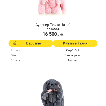
Сувенир "Зайка Няша"
розовая
16 500
руб.
В корзину
Купить в 1 клик
Артикул
Kary-213/2
Мех
Кролик рекс
Страна
Россия