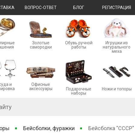
ТАВКА
ВОПРОС-ОТВЕТ
БЛОГ
РЕГИСТРАЦИЯ
лирные
Золотые
Обувь ручной
Игрушки из
ашения
cамородки
работы
натурального
меха
суда и
Офисные
вировка
аксессуары
Ножи и топоры
Подарочные
наборы
боры
Бейсболки, фуражки
Бейсболка "СССР"