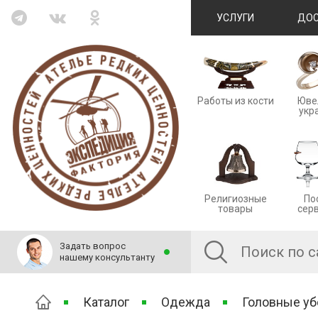
УСЛУГИ
ДОС
Работы из кости
Юве
укр
Религиозные
По
товары
сер
Задать вопрос
нашему консультанту
Каталог
Одежда
Головные у