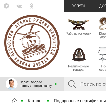
УСЛУГИ
ДОС
Работы из кости
Юве
укр
Религиозные
По
товары
сер
Задать вопрос
нашему консультанту
Каталог
Подарочные сертификаты