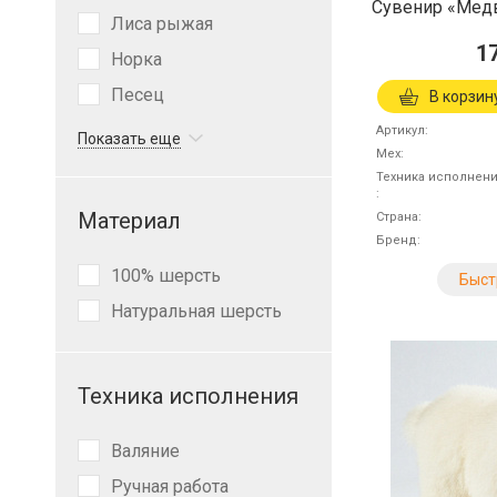
Сувенир «Мед
Лиса рыжая
1
Норка
Песец
В корзин
Артикул
Показать еще
Мех
Техника исполнен
Материал
Страна
Бренд
100% шерсть
Быст
Натуральная шерсть
Техника исполнения
Валяние
Ручная работа