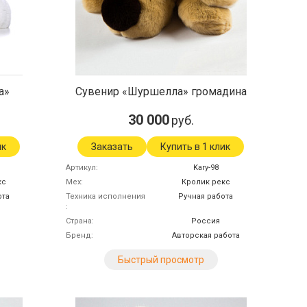
а»
Сувенир «Шуршелла» громадина
30 000
руб.
ик
Заказать
Купить в 1 клик
Артикул
Kary-98
кс
Мех
Кролик рекс
ота
Техника исполнения
Ручная работа
Страна
Россия
Бренд
Авторская работа
Быстрый просмотр