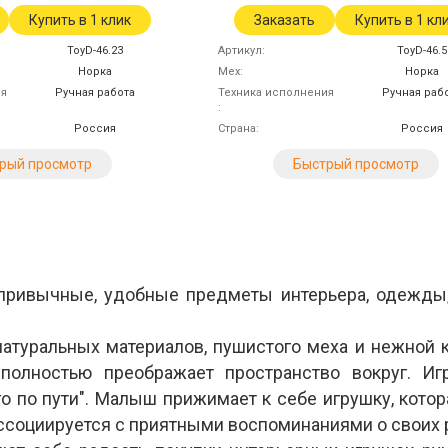
Купить в 1 клик
Заказать
Купить в 1 кл
ToyD-46.23
Артикул
ToyD-46.5
Норка
Мех
Норка
ия
Ручная работа
Техника исполнения
Ручная раб
Россия
Страна
Россия
рый просмотр
Быстрый просмотр
 привычные, удобные предметы интерьера, одежды,
атуральных материалов, пушистого меха и нежной 
я полностью преображает пространство вокруг. 
о по пути". Малыш прижимает к себе игрушку, котор
 ассоциируется с приятными воспоминаниями о своих 