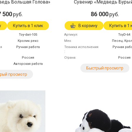
ведь Большая Голова»
Сувенир «Медведь Буры
7 500
86 000
руб.
руб.
у
Купить в 1 клик
В корзину
Купить в 1 
Toy-dari-105
Артикул
ToyD-64
Кролик рекс
Мех
Песец; Кро
ия
Ручная работа
Техника исполнения
Ручная раб
Россия
Страна
Россия
Авторская работа
Быстрый просмотр
рый просмотр