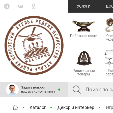
УСЛУГИ
ДОС
Работы из кости
Юве
укр
Религиозные
По
товары
сер
Задать вопрос
нашему консультанту
Каталог
Декор и интерьер
Иг