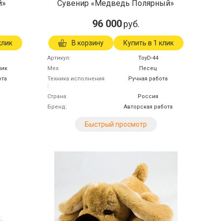
й»
Сувенир «Медведь Полярный»
96 000
руб.
клик
В корзину
Купить в 1 клик
Артикул
ToyD-44
лик
Мех
Песец
ота
Техника исполнения
Ручная работа
Страна
Россия
Бренд
Авторская работа
Быстрый просмотр