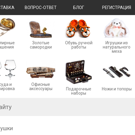
ТАВКА
ВОПРОС-ОТВЕТ
БЛОГ
РЕГИСТРАЦИЯ
лирные
Золотые
Обувь ручной
Игрушки из
ашения
cамородки
работы
натурального
меха
суда и
Офисные
вировка
аксессуары
Ножи и топоры
Подарочные
наборы
рушки