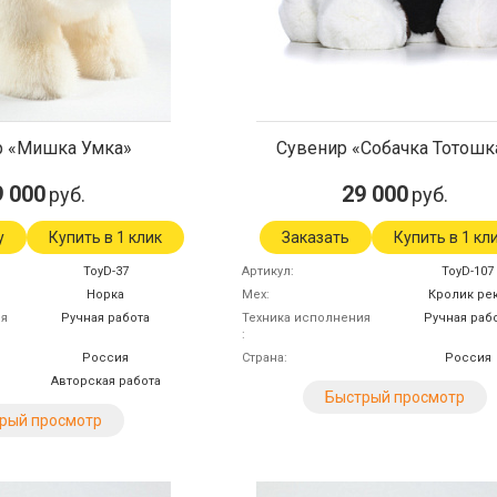
р «Мишка Умка»
Сувенир «Собачка Тотошк
9 000
29 000
руб.
руб.
у
Купить в 1 клик
Заказать
Купить в 1 кл
ToyD-37
Артикул
ToyD-107
Норка
Мех
Кролик ре
ия
Ручная работа
Техника исполнения
Ручная раб
Россия
Страна
Россия
Авторская работа
Быстрый просмотр
рый просмотр