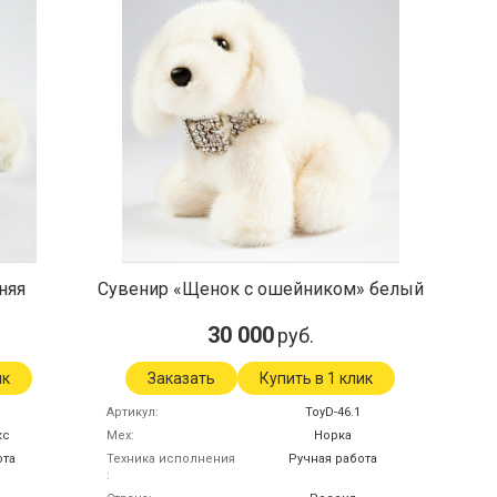
няя
Сувенир «Щенок с ошейником» белый
30 000
руб.
ик
Заказать
Купить в 1 клик
Артикул
ToyD-46.1
кс
Мех
Норка
ота
Техника исполнения
Ручная работа