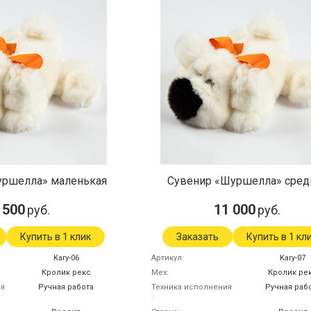
уршелла» маленькая
Сувенир «Шуршелла» сред
 500
11 000
руб.
руб.
Купить в 1 клик
Заказать
Купить в 1 кл
Kary-06
Артикул
Kary-07
Кролик рекс
Мех
Кролик ре
ия
Ручная работа
Техника исполнения
Ручная раб