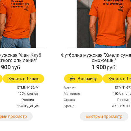
мужская "Фан-Клуб
Футболка мужская "Хмели суме
тного опыления"
сможешь!"
 900
1 900
руб.
руб.
Купить в 1 клик
В корзину
Купить в 1 
ETMN1-130/M
Артикул
ETMN1-57
100% хлопок
Материал
100% хлоп
Россия
Страна
Россия
ЭКСПЕДИЦИЯ
Бренд
ЭКСПЕДИЦ
рый просмотр
Быстрый просмотр