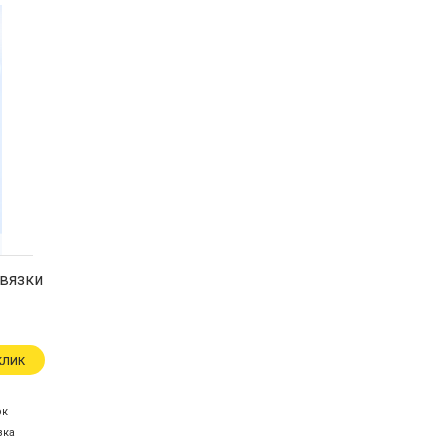
вязки
клик
ок
зка