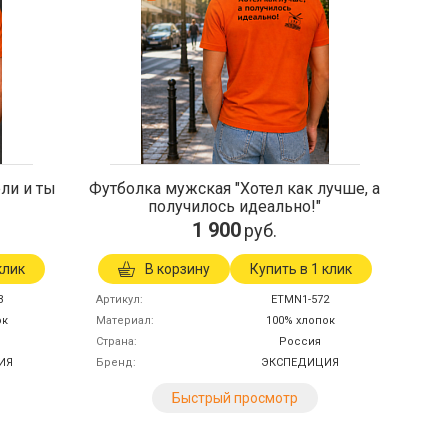
ли и ты
Футболка мужская "Хотел как лучше, а
получилось идеально!"
1 900
руб.
клик
В корзину
Купить в 1 клик
3
Артикул
ETMN1-572
ок
Материал
100% хлопок
Страна
Россия
ИЯ
Бренд
ЭКСПЕДИЦИЯ
Быстрый просмотр