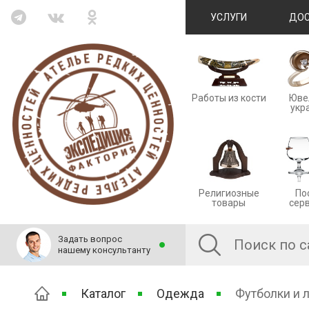
УСЛУГИ
ДОС
Работы из кости
Юве
укр
Религиозные
По
товары
сер
Задать вопрос
нашему консультанту
Каталог
Одежда
Футболки и 