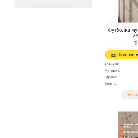
Футболка му
а
1
В корзин
Артикул
Материал
Страна
Бренд
Быст