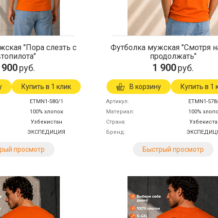
жская "Пора слезть с
Футболка мужская "Смотря н
втопилота"
продолжать"
 900
1 900
руб.
руб.
у
Купить в 1 клик
В корзину
Купить в 1 
ETMN1-580/1
Артикул
ETMN1-578
100% хлопок
Материал
100% хлоп
Узбекистан
Страна
Узбекиста
ЭКСПЕДИЦИЯ
Бренд
ЭКСПЕДИЦ
рый просмотр
Быстрый просмотр