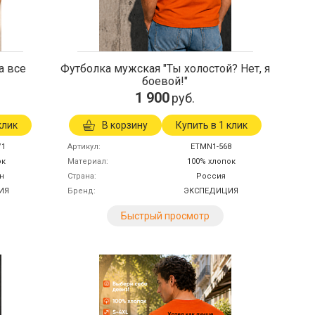
а все
Футболка мужская "Ты холостой? Нет, я
боевой!"
1 900
руб.
клик
В корзину
Купить в 1 клик
/1
Артикул
ETMN1-568
ок
Материал
100% хлопок
н
Страна
Россия
ИЯ
Бренд
ЭКСПЕДИЦИЯ
Быстрый просмотр