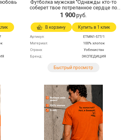
 любовь
Футболка мужская "Однажды кто-то
соберет твое потрепанное сердце по
кусочкам."
1 900
руб.
клик
В корзину
Купить в 1 клик
7
Артикул
ETMN1-577/1
ок
Материал
100% хлопок
Страна
Узбекистан
ИЯ
Бренд
ЭКСПЕДИЦИЯ
Быстрый просмотр