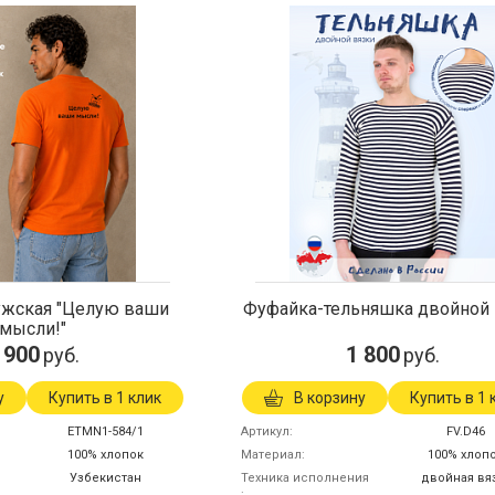
ужская "Целую ваши
Фуфайка-тельняшка двойной 
мысли!"
 900
1 800
руб.
руб.
у
Купить в 1 клик
В корзину
Купить в 1 
ETMN1-584/1
Артикул
FV.D46
100% хлопок
Материал
100% хлоп
Узбекистан
Техника исполнения
двойная вя