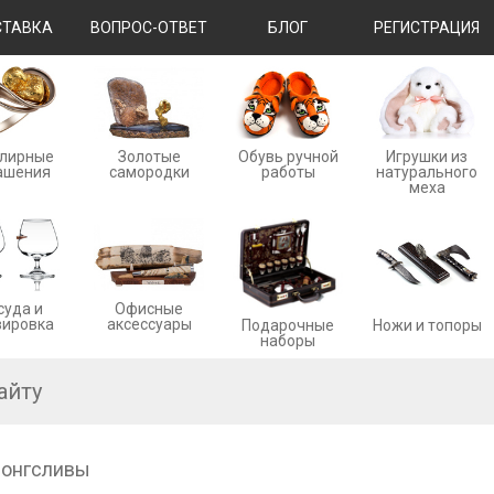
ТАВКА
ВОПРОС-ОТВЕТ
БЛОГ
РЕГИСТРАЦИЯ
лирные
Золотые
Обувь ручной
Игрушки из
ашения
cамородки
работы
натурального
меха
суда и
Офисные
вировка
аксессуары
Ножи и топоры
Подарочные
наборы
лонгсливы