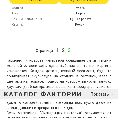
Заказать
Купить в 1 клик
Артикул
ToyD-46.5
Мех
Норка
Техника исполнения
Ручная работа
Страна
Россия
1
2
3
Страница
Гармония и красота интерьера складывается из тысячи
мелочей и, если хоть одна выбивается, то вся картина
искажается. Каждая деталь, каждый фрагмент, будь то
причудливая скульптура на столике в гостиной, ваза с
цветами на террасе, поднос на котором выносят закуску
друзьям, удобная красивая вешалка в коридоре, пушистое
покрывало на диване или мягкий пуф у камина – словно
КАТАЛОГ ФАКТОРИИ
Показать
мельчайшие детали пазла складываются в единый образ
дома, в который хочется возвращаться, пусть даже из
самых дальних и прекрасных поездок.
Сеть магазинов "Экспедиция-Фактория" отличается от