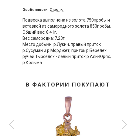
Особенности
Отзывы
Подвеска выполнена из золота 750пробы и
вставкой из самородного золота 850пробы.
Общий вес: 8,41г.
Вес самородка: 7,23г.
Место добычи: р.Лукич, правый приток
р.Сусуман и р.Морджет, приток р.Берелех;
ручей Тырселях - левый приток р.Аян-Юрях,
р.Колыма.
В ФАКТОРИИ ПОКУПАЮТ