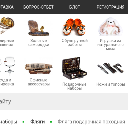
ТАВКА
ВОПРОС-ОТВЕТ
БЛОГ
РЕГИСТРАЦИЯ
лирные
Золотые
Обувь ручной
Игрушки из
ашения
cамородки
работы
натурального
меха
суда и
Офисные
вировка
аксессуары
Ножи и топоры
Подарочные
наборы
 наборы
Фляги
Фляга подарочная походная