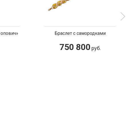
 с самородками
Бюст «Петр l»
 800
3 000
руб.
руб.