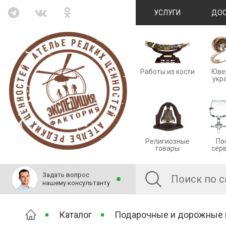
УСЛУГИ
ДОС
Работы из кости
Юве
укр
Религиозные
По
товары
сер
Задать вопрос
нашему консультанту
Каталог
Подарочные и дорожные