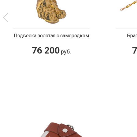
дком
Браслет с самородками
712 000
руб.