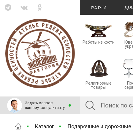
УСЛУГИ
ДОС
Работы из кости
Юве
укр
Религиозные
По
товары
сер
Задать вопрос
нашему консультанту
Каталог
Подарочные и дорожные