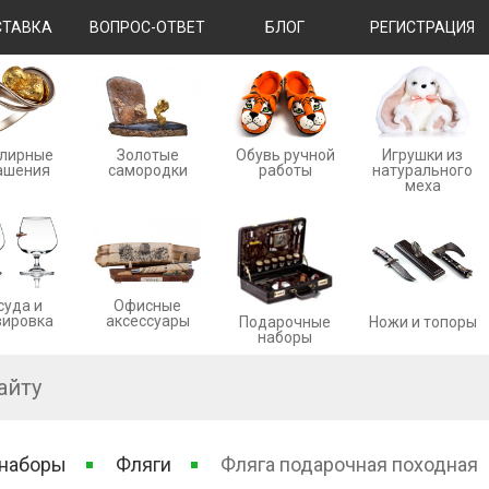
ТАВКА
ВОПРОС-ОТВЕТ
БЛОГ
РЕГИСТРАЦИЯ
лирные
Золотые
Обувь ручной
Игрушки из
ашения
cамородки
работы
натурального
меха
суда и
Офисные
вировка
аксессуары
Ножи и топоры
Подарочные
наборы
 наборы
Фляги
Фляга подарочная походная