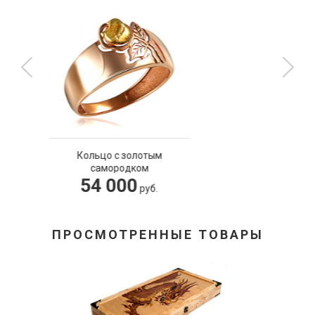
отым
Бейсболка "Леге
ом
Мишка"
4 000
руб.
ру
ПРОСМОТРЕННЫЕ ТОВАРЫ