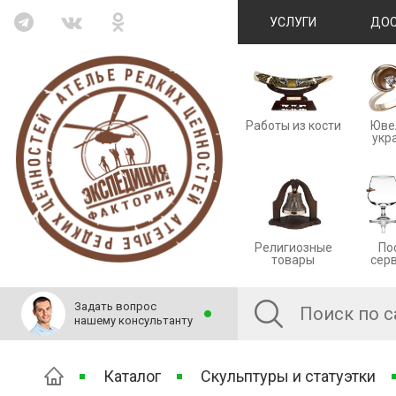
УСЛУГИ
ДОС
Работы из кости
Юве
укр
Религиозные
По
товары
сер
Задать вопрос
нашему консультанту
Каталог
Скульптуры и статуэтки