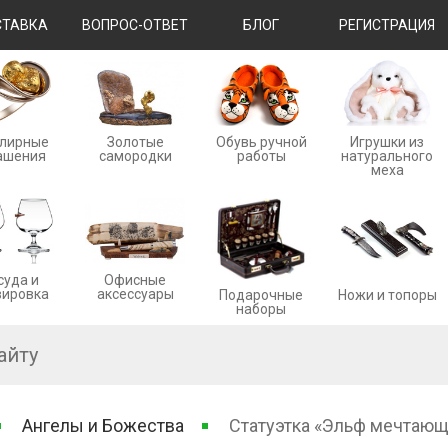
ТАВКА
ВОПРОС-ОТВЕТ
БЛОГ
РЕГИСТРАЦИЯ
лирные
Золотые
Обувь ручной
Игрушки из
ашения
cамородки
работы
натурального
меха
суда и
Офисные
вировка
аксессуары
Ножи и топоры
Подарочные
наборы
Ангелы и Божества
Статуэтка «Эльф мечтаю