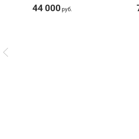
Экран "Мамонт"
44 000
руб.