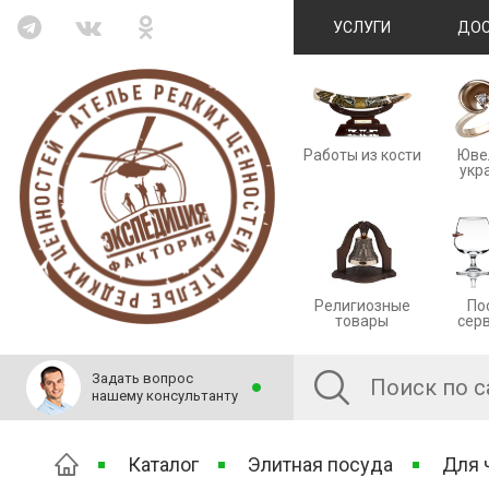
УСЛУГИ
ДОС
Работы из кости
Юве
укр
Религиозные
По
товары
сер
Задать вопрос
нашему консультанту
Каталог
Элитная посуда
Для 