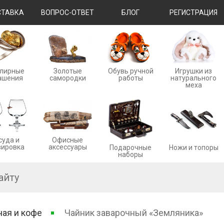
ТАВКА
ВОПРОС-ОТВЕТ
БЛОГ
РЕГИСТРАЦИЯ
лирные
Золотые
Обувь ручной
Игрушки из
ашения
cамородки
работы
натурального
меха
суда и
Офисные
вировка
аксессуары
Ножи и топоры
Подарочные
наборы
чая и кофе
Чайник заварочный «Земляника»