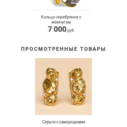
ебряное с
Настольная 
угом
"Кортик ВМ
00
252 0
руб.
ПРОСМОТРЕННЫЕ ТОВАРЫ
Серьги с самородками