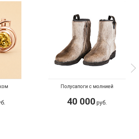
лнией
Кольцо золотое с самородками
320 800
уб.
руб.