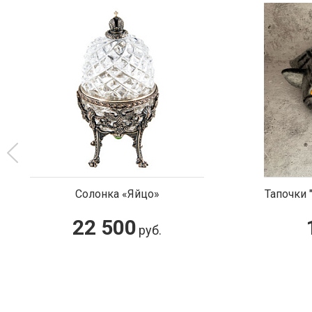
Тапочки "Мраморная британская"
С
15 500
руб.