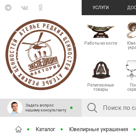
УСЛУГИ
ДОС
Работы из кости
Юве
укр
Религиозные
По
товары
сер
Задать вопрос
нашему консультанту
Каталог
Ювелирные украшения