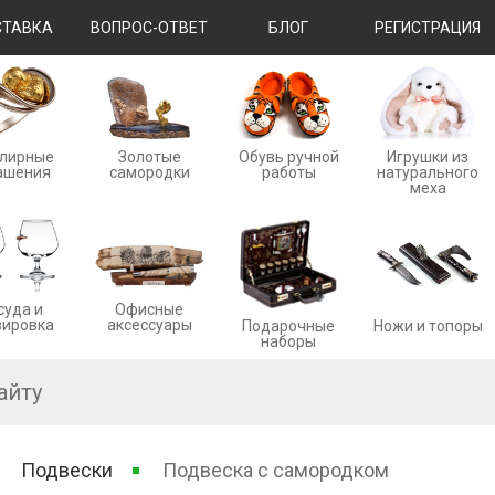
ТАВКА
ВОПРОС-ОТВЕТ
БЛОГ
РЕГИСТРАЦИЯ
лирные
Золотые
Обувь ручной
Игрушки из
ашения
cамородки
работы
натурального
меха
суда и
Офисные
вировка
аксессуары
Ножи и топоры
Подарочные
наборы
Подвески
Подвеска с самородком