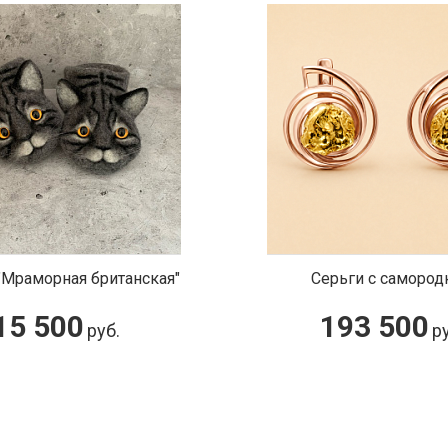
ерьги с самородком
Полусапоги с мо
193 500
40 000
руб.
р