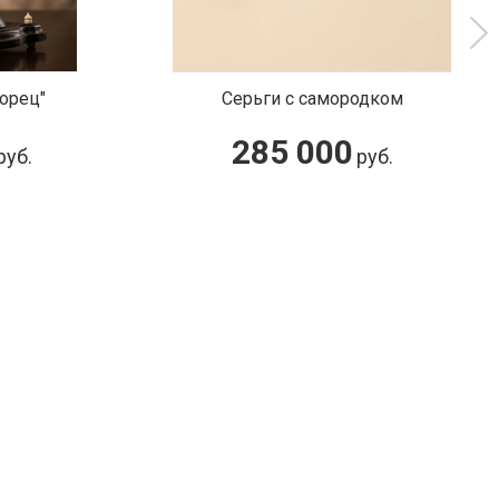
орец"
Серьги с самородком
285 000
руб.
руб.