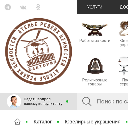
УСЛУГИ
ДОС
Работы из кости
Юве
укр
Религиозные
По
товары
сер
Задать вопрос
нашему консультанту
Каталог
Ювелирные украшения