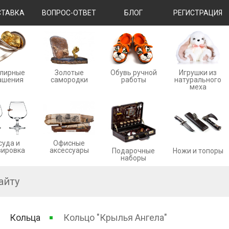
ТАВКА
ВОПРОС-ОТВЕТ
БЛОГ
РЕГИСТРАЦИЯ
лирные
Золотые
Обувь ручной
Игрушки из
ашения
cамородки
работы
натурального
меха
суда и
Офисные
вировка
аксессуары
Ножи и топоры
Подарочные
наборы
Кольца
Кольцо "Крылья Ангела"