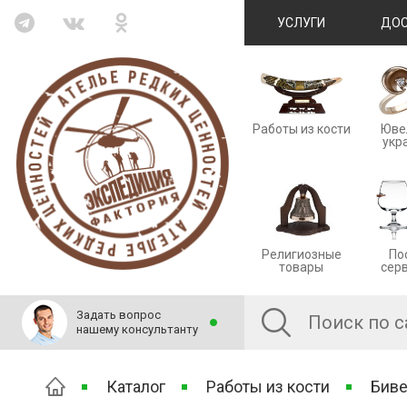
УСЛУГИ
ДОС
Работы из кости
Юве
укр
Религиозные
По
товары
сер
Задать вопрос
нашему консультанту
Каталог
Работы из кости
Биве