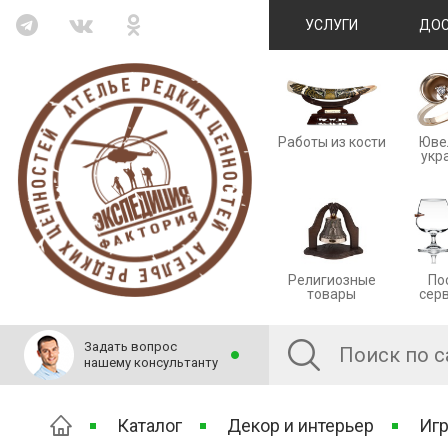
УСЛУГИ
ДОС
Работы из кости
Юве
укр
Религиозные
По
товары
сер
Задать вопрос
нашему консультанту
Каталог
Декор и интерьер
Иг