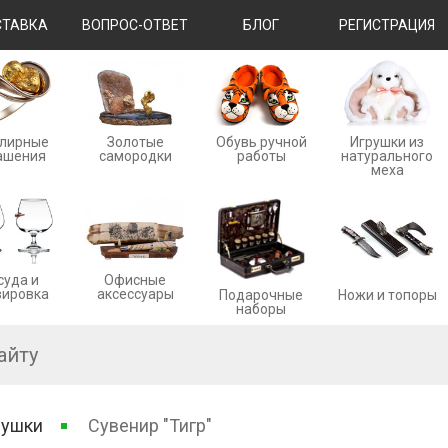
ТАВКА
ВОПРОС-ОТВЕТ
БЛОГ
РЕГИСТРАЦИЯ
лирные
Золотые
Обувь ручной
Игрушки из
ашения
cамородки
работы
натурального
меха
суда и
Офисные
вировка
аксессуары
Ножи и топоры
Подарочные
наборы
рушки
Сувенир "Тигр"