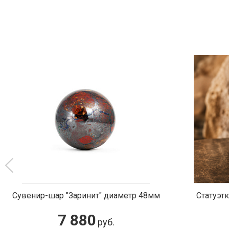
8мм
Статуэтка "Ангел на постаменте"
Подс
5 000
руб.