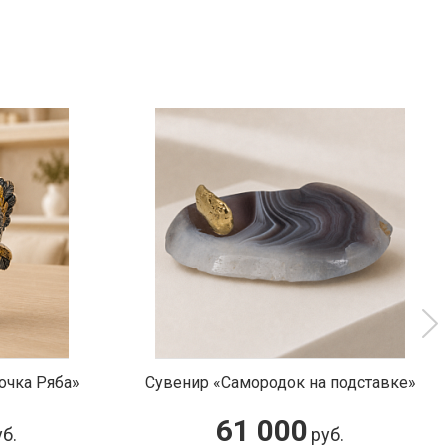
к на подставке»
Нож Конь"
0
50 000
руб.
руб.