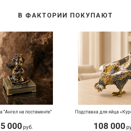
В ФАКТОРИИ ПОКУПАЮТ
тавка для яйца «Курочка Ряба»
Сувенир «Самородо
108 000
61 00
руб.