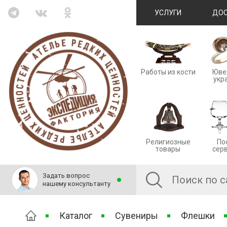
УСЛУГИ
ДОС
Работы из кости
Юве
укр
Религиозные
По
товары
сер
Задать вопрос
нашему консультанту
Каталог
Сувениры
Флешки