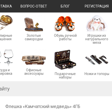
ТАВКА
ВОПРОС-ОТВЕТ
БЛОГ
РЕГИСТРАЦИЯ
лирные
Золотые
Обувь ручной
Игрушки из
ашения
cамородки
работы
натурального
меха
суда и
Офисные
вировка
аксессуары
Ножи и топоры
Подарочные
наборы
Флешка «Камчатский медведь» 4ГБ