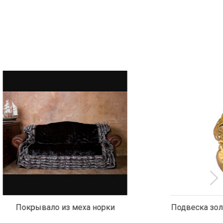
 норки
Подвеска золотая с самородком