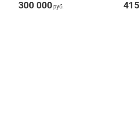
415 600
б.
руб.