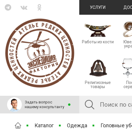
УСЛУГИ
ДОС
Работы из кости
Юве
укр
Религиозные
По
товары
сер
Задать вопрос
нашему консультанту
Каталог
Одежда
Головные у