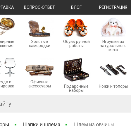
ТАВКА
ВОПРОС-ОТВЕТ
БЛОГ
РЕГИСТРАЦИЯ
лирные
Золотые
Обувь ручной
Игрушки из
ашения
cамородки
работы
натурального
меха
суда и
Офисные
вировка
аксессуары
Ножи и топоры
Подарочные
наборы
боры
Шапки и шлема
Шлем из овчины