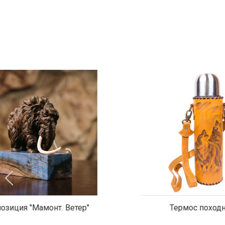
Термос походный
Бейсболк