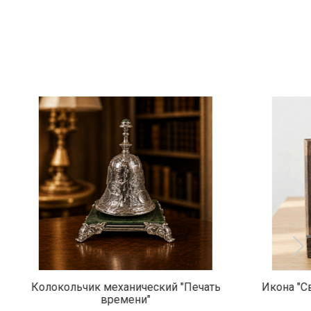
ий "Печать
Икона "Святой Фёдор Ушаков" малая