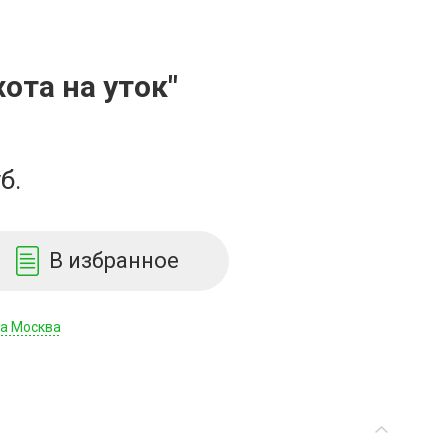
ота на уток"
б.
В избранное
да Москва