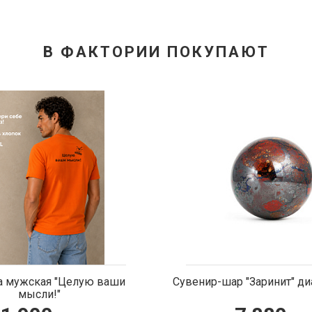
В ФАКТОРИИ ПОКУПАЮТ
р "Заринит" диаметр 48мм
Солонка "Лесная де