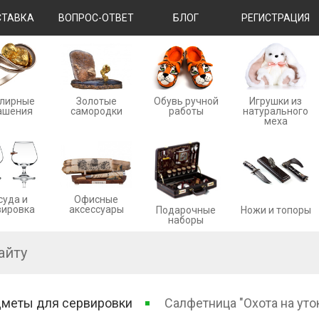
ТАВКА
ВОПРОС-ОТВЕТ
БЛОГ
РЕГИСТРАЦИЯ
лирные
Золотые
Обувь ручной
Игрушки из
ашения
cамородки
работы
натурального
меха
суда и
Офисные
вировка
аксессуары
Ножи и топоры
Подарочные
наборы
меты для сервировки
Салфетница "Охота на уто