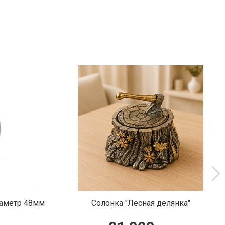
лянка"
Сувенир «Самородок»