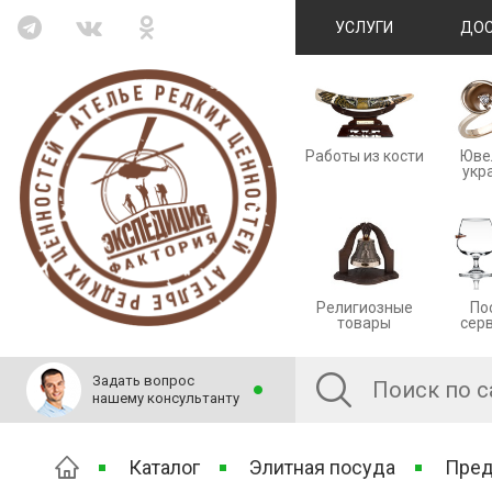
УСЛУГИ
ДОС
Работы из кости
Юве
укр
Религиозные
По
товары
сер
Задать вопрос
нашему консультанту
Каталог
Элитная посуда
Пред