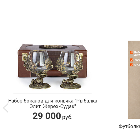
Футболка мужская "Целую ваши
Сувенир-ша
мысли!"