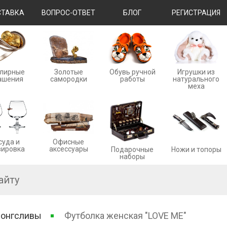
ТАВКА
ВОПРОС-ОТВЕТ
БЛОГ
РЕГИСТРАЦИЯ
лирные
Золотые
Обувь ручной
Игрушки из
ашения
cамородки
работы
натурального
меха
суда и
Офисные
вировка
аксессуары
Ножи и топоры
Подарочные
наборы
лонгсливы
Футболка женская "LOVE ME"