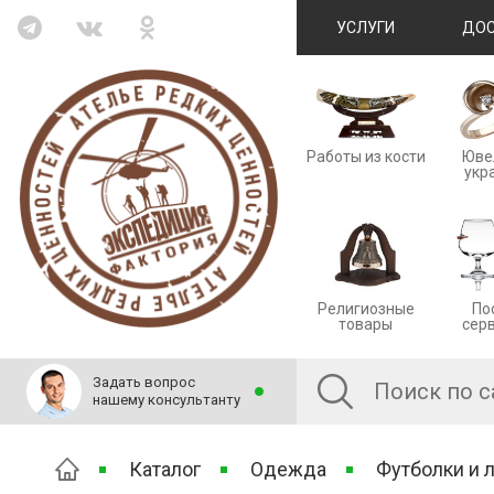
УСЛУГИ
ДОС
Работы из кости
Юве
укр
Религиозные
По
товары
сер
Задать вопрос
нашему консультанту
Каталог
Одежда
Футболки и 