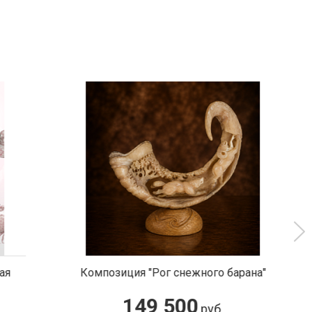
го барана"
Кольцо с самородком
198 000
б.
руб.