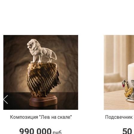
Подсвечник малый "Земляника"
Капит
50 100
руб.