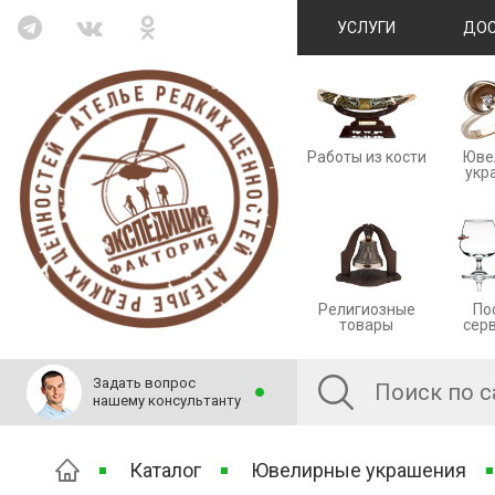
УСЛУГИ
ДОС
Работы из кости
Юве
укр
Религиозные
По
товары
сер
Задать вопрос
нашему консультанту
Каталог
Ювелирные украшения