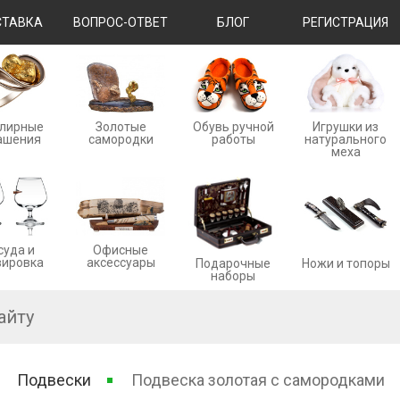
ТАВКА
ВОПРОС-ОТВЕТ
БЛОГ
РЕГИСТРАЦИЯ
лирные
Золотые
Обувь ручной
Игрушки из
ашения
cамородки
работы
натурального
меха
суда и
Офисные
вировка
аксессуары
Ножи и топоры
Подарочные
наборы
Подвески
Подвеска золотая с самородками