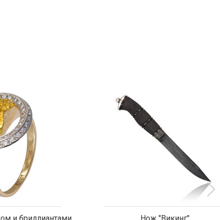
риллиантами
Нож "Викинг"