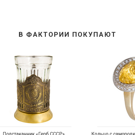
В ФАКТОРИИ ПОКУПАЮТ
аканник «Герб СССР»
Кольцо с самородком и б