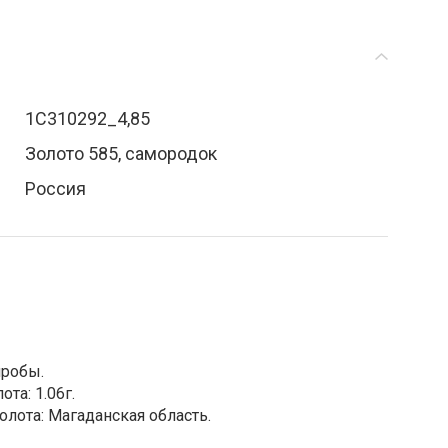
1С310292_4,85
Золото 585, самородок
Россия
пробы.
та: 1.06г.
лота: Магаданская область.