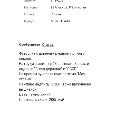
Артикул
3439202
Материал
92% хлопок; 8% эластан
Страна
Россия
Бренд
МОЯ СТРАНА
Особенности
Отзывы
Футболка с длинным рукавом прямого
покроя.
На груди вышит герб Советского Союза и
надписи "Сверхдержава" и "СССР".
На правом рукаве вышит логотип "Моя
страна".
На спине надпись "СССР" тоже выполнена
вышивкой.
Цвет: темно-синий.
Плотность ткани: 200гр/м².