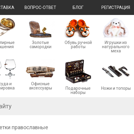
ТАВКА
ВОПРОС-ОТВЕТ
БЛОГ
РЕГИСТРАЦИЯ
лирные
Золотые
Обувь ручной
Игрушки из
ашения
cамородки
работы
натурального
меха
суда и
Офисные
вировка
аксессуары
Ножи и топоры
Подарочные
наборы
етки православные