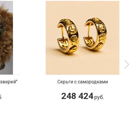
 зверей"
Серьги с самородками
248 424
.
руб.