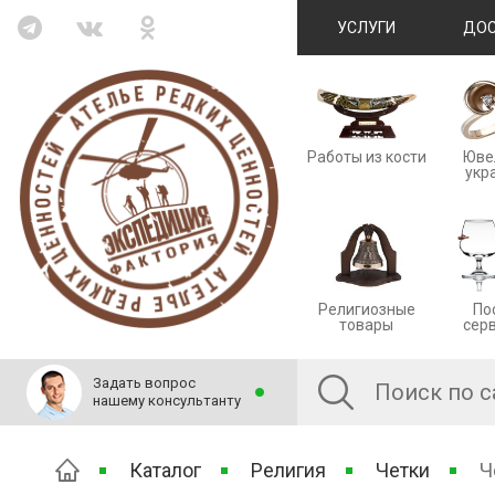
УСЛУГИ
ДОС
Работы из кости
Юве
укр
Религиозные
По
товары
сер
Задать вопрос
нашему консультанту
Каталог
Религия
Четки
Ч