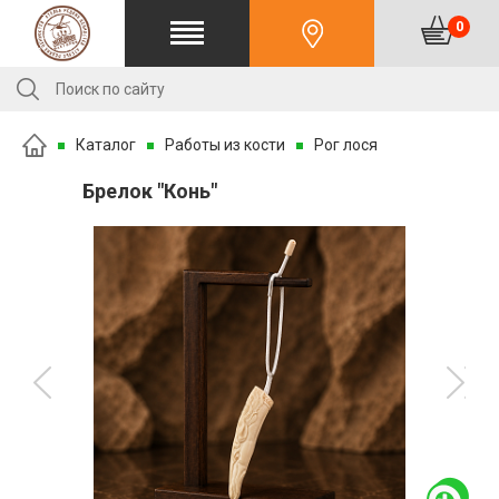
0
Каталог
Работы из кости
Рог лося
Брелок "Конь"