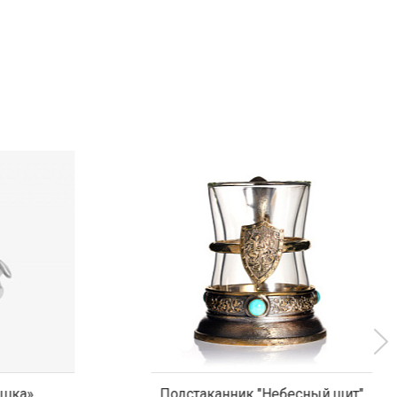
ка»
Подстаканник "Небесный щит"