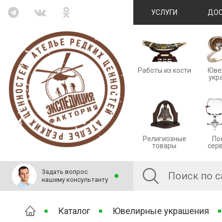
УСЛУГИ
ДОС
Работы из кости
Юве
укр
Религиозные
По
товары
сер
Задать вопрос
нашему консультанту
Каталог
Ювелирные украшения