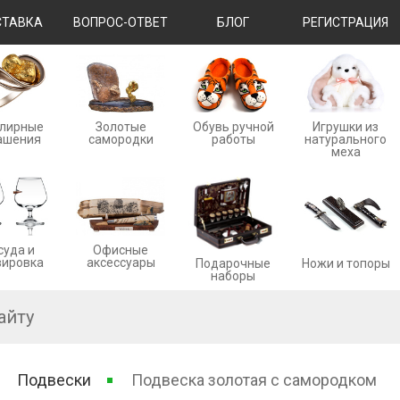
ТАВКА
ВОПРОС-ОТВЕТ
БЛОГ
РЕГИСТРАЦИЯ
лирные
Золотые
Обувь ручной
Игрушки из
ашения
cамородки
работы
натурального
меха
суда и
Офисные
вировка
аксессуары
Ножи и топоры
Подарочные
наборы
Подвески
Подвеска золотая с самородком