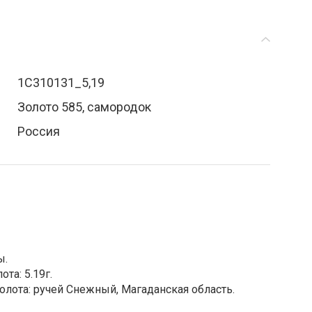
1С310131_5,19
Золото 585, самородок
Россия
ы.
та: 5.19г.
лота: ручей Снежный, Магаданская область.