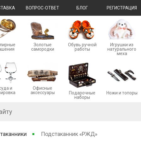
ТАВКА
ВОПРОС-ОТВЕТ
БЛОГ
РЕГИСТРАЦИЯ
лирные
Золотые
Обувь ручной
Игрушки из
ашения
cамородки
работы
натурального
меха
суда и
Офисные
вировка
аксессуары
Ножи и топоры
Подарочные
наборы
таканники
Подстаканник «РЖД»