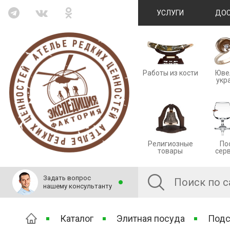
УСЛУГИ
ДОС
Работы из кости
Юве
укр
Религиозные
По
товары
сер
Задать вопрос
нашему консультанту
Каталог
Элитная посуда
Подс