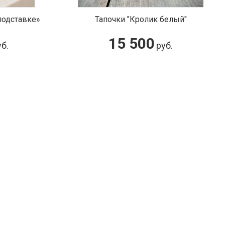
очки "Кролик белый"
Креманка "Дочь пас
15 500
83 200
руб.
ру