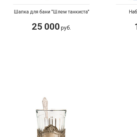
танкиста"
Набор ритонов «Танк»
10 000
б.
руб.