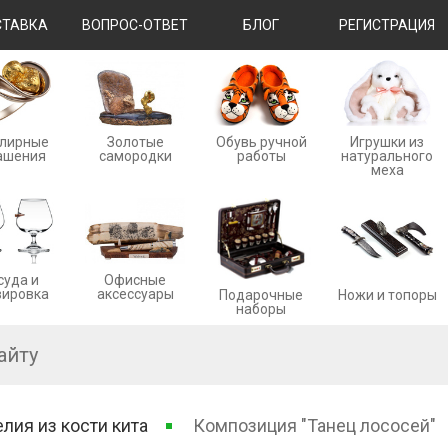
ТАВКА
ВОПРОС-ОТВЕТ
БЛОГ
РЕГИСТРАЦИЯ
лирные
Золотые
Обувь ручной
Игрушки из
ашения
cамородки
работы
натурального
меха
суда и
Офисные
вировка
аксессуары
Ножи и топоры
Подарочные
наборы
лия из кости кита
Композиция "Танец лососей"