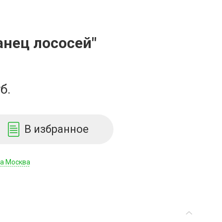
анец лососей"
б.
В избранное
да Москва