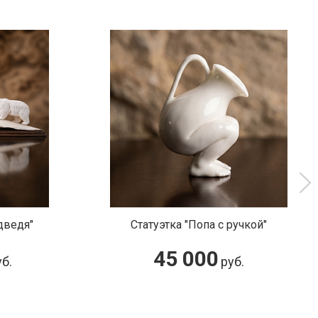
дведя"
Статуэтка "Попа с ручкой"
45 000
б.
руб.