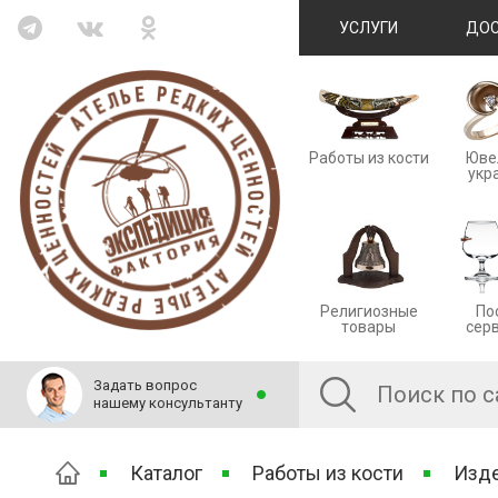
УСЛУГИ
ДОС
Работы из кости
Юве
укр
Религиозные
По
товары
сер
Задать вопрос
нашему консультанту
Каталог
Работы из кости
Изде