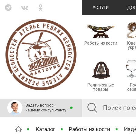
УСЛУГИ
ДОС
Работы из кости
Юве
укр
Религиозные
По
товары
сер
Задать вопрос
нашему консультанту
Каталог
Работы из кости
Изде