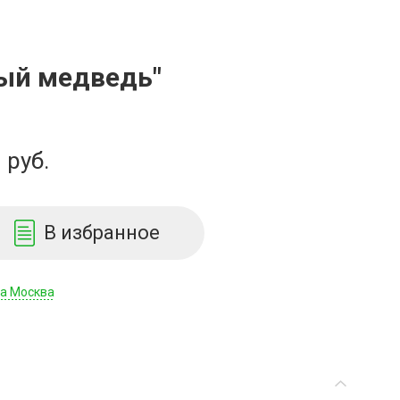
лый медведь"
руб.
В избранное
да Москва