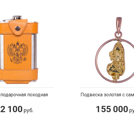
Подвеска золотая с самородком
Унт
155 000
20
руб.