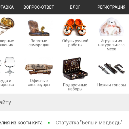
ТАВКА
ВОПРОС-ОТВЕТ
БЛОГ
РЕГИСТРАЦИЯ
лирные
Золотые
Обувь ручной
Игрушки из
ашения
cамородки
работы
натурального
меха
суда и
Офисные
вировка
аксессуары
Ножи и топоры
Подарочные
наборы
лия из кости кита
Статуэтка "Белый медведь"