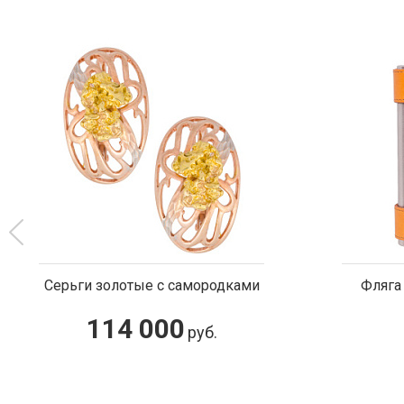
ками
Фляга подарочная походная
2 100
руб.