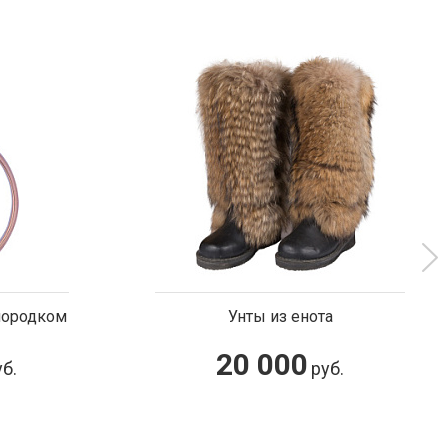
ы из енота
Серьги золотые с самород
 000
96 000
руб.
руб.