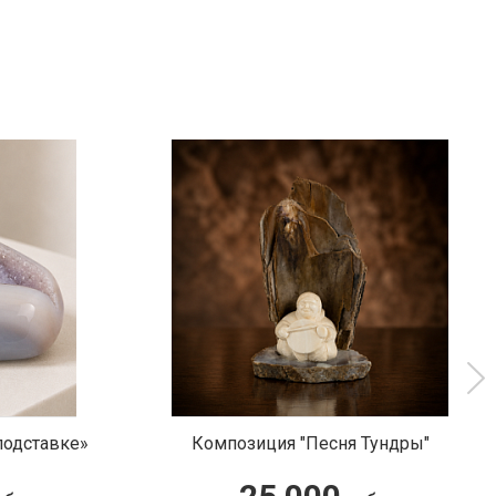
ундры"
Подвеска «Пяточка» с фианитом