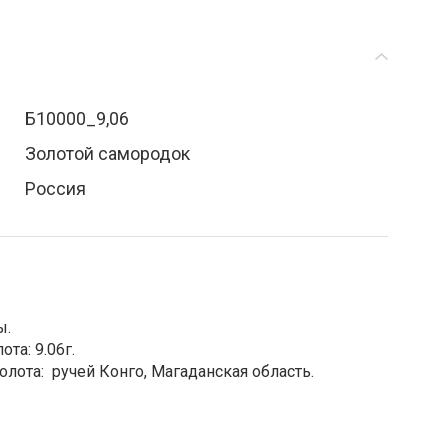
Б10000_9,06
Золотой самородок
Россия
ы.
та: 9.06г.
лота: ручей Конго, Магаданская область.