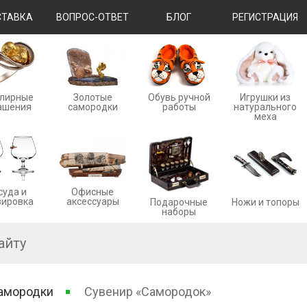
ТАВКА
ВОПРОС-ОТВЕТ
БЛОГ
РЕГИСТРАЦИЯ
лирные
Золотые
Обувь ручной
Игрушки из
ашения
cамородки
работы
натурального
меха
суда и
Офисные
вировка
аксессуары
Ножи и топоры
Подарочные
наборы
амородки
Сувенир «Самородок»