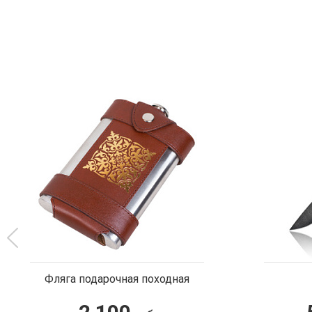
Нож "ПМ"
Сувенир «