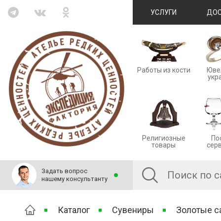
УСЛУГИ
ДОС
Работы из кости
Юве
укр
Религиозные
По
товары
сер
Задать вопрос
нашему консультанту
Каталог
Сувениры
Золотые с