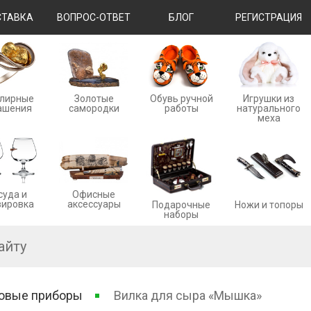
ТАВКА
ВОПРОС-ОТВЕТ
БЛОГ
РЕГИСТРАЦИЯ
лирные
Золотые
Обувь ручной
Игрушки из
ашения
cамородки
работы
натурального
меха
суда и
Офисные
вировка
аксессуары
Ножи и топоры
Подарочные
наборы
овые приборы
Вилка для сыра «Мышка»