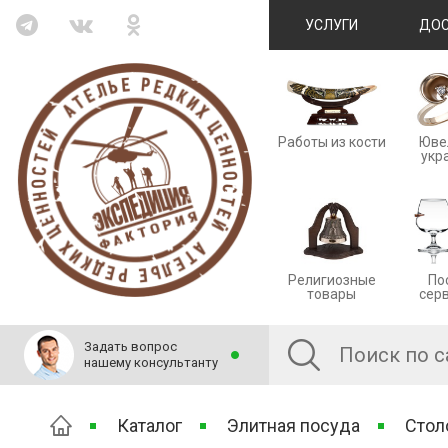
УСЛУГИ
ДОС
Работы из кости
Юве
укр
Религиозные
По
товары
сер
Задать вопрос
нашему консультанту
Каталог
Элитная посуда
Стол