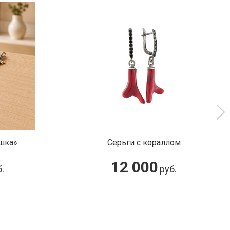
кораллом
Подвеска золотая с самородко
00
130 800
руб.
руб.