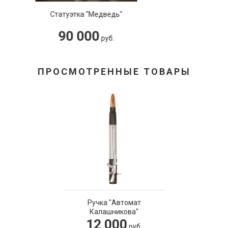
едведь"
Бюст «Пет
0
3 000
руб.
ПРОСМОТРЕННЫЕ ТОВАРЫ
Ручка "Автомат
Калашникова"
12 000
руб.