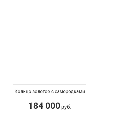
Статуэтка "Исполин"
350 000
руб.
Кольцо золотое с самородками
184 000
руб.