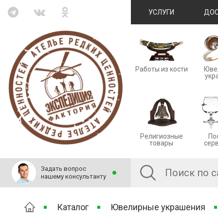
УСЛУГИ
ДОС
Работы из кости
Юве
укр
Религиозные
По
товары
сер
Задать вопрос
нашему консультанту
Каталог
Ювелирные украшения