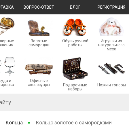
ТАВКА
ВОПРОС-ОТВЕТ
БЛОГ
РЕГИСТРАЦИЯ
лирные
Золотые
Обувь ручной
Игрушки из
ашения
cамородки
работы
натурального
меха
суда и
Офисные
вировка
аксессуары
Ножи и топоры
Подарочные
наборы
Кольца
Кольцо золотое с самородками