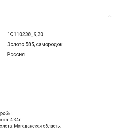
1С110238_9,20
Золото 585, самородок
Россия
пробы.
та: 4.34г.
лота: Магаданская область.