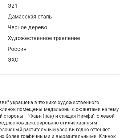
Э21
Дамасская сталь
Черное дерево
Художественное травление
Россия
ЭХО
авн" украшена в технике художественного
на клинок помещены медальоны с сюжетами на тему
 стороны - "Фавн (пан) и спящая Нимфа", с левой -
 медльонов декорировано стилизованным
олоченый растительный узор выгодно оттеняет
 их более графичными и выразительными. Клинок