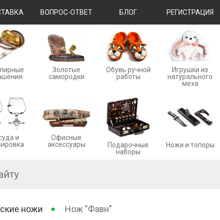
ТАВКА
ВОПРОС-ОТВЕТ
БЛОГ
РЕГИСТРАЦИЯ
лирные
Золотые
Обувь ручной
Игрушки из
ашения
cамородки
работы
натурального
меха
суда и
Офисные
вировка
аксессуары
Ножи и топоры
Подарочные
наборы
ские ножи
Нож "Фавн"