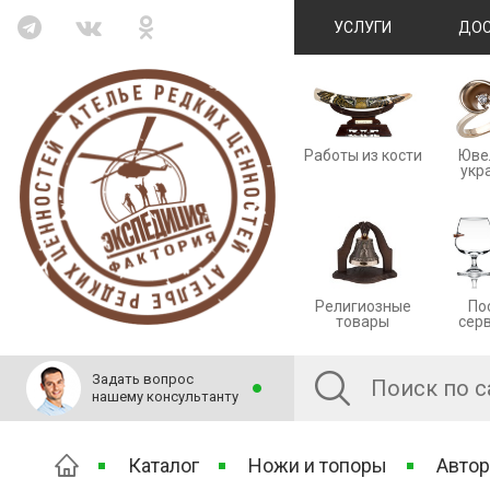
УСЛУГИ
ДОС
Работы из кости
Юве
укр
Религиозные
По
товары
сер
Задать вопрос
нашему консультанту
Каталог
Ножи и топоры
Автор