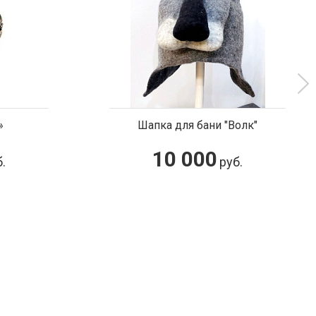
ни "Волк"
Композиция "Прогулка. Медведи
0
135 000
руб.
руб.