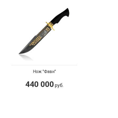
Нож "Фавн"
440 000
руб.