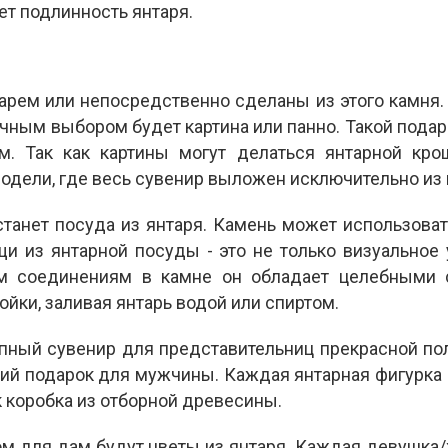
ет подлинность янтаря.
рем или непосредственно сделаны из этого камня. 
личным выбором будет картина или панно. Такой пода
 Так как картины могут делаться янтарной крош
модели, где весь сувенир выложен исключительно из
анет посуда из янтаря. Камень может использовать
 из янтарной посуды - это не только визуальное
ым соединениям в камне он обладает целебными с
йки, заливая янтарь водой или спиртом.
епный сувенир для представительниц прекрасной по
оший подарок для мужчины. Каждая янтарная фигурка
к коробка из отборной древесины.
 для дам будут цветы из янтаря. Каждая девушка