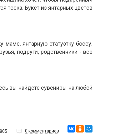
ся тоска. Букет из янтарных цветов
 маме, янтарную статуэтку боссу.
зья, подруги, родственники - все
есь вы найдете сувениры на любой
0
комментариев
805