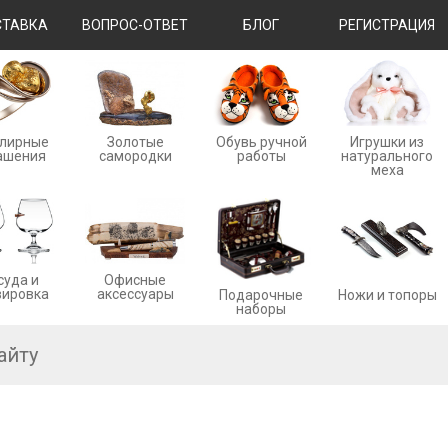
ТАВКА
ВОПРОС-ОТВЕТ
БЛОГ
РЕГИСТРАЦИЯ
лирные
Золотые
Обувь ручной
Игрушки из
ашения
cамородки
работы
натурального
меха
суда и
Офисные
вировка
аксессуары
Ножи и топоры
Подарочные
наборы