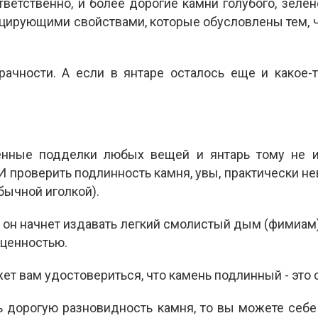
тветственно, и более дорогие камни голубого, зеле
цирующими свойствами, которые обусловлены тем, ч
ачности. А если в янтаре осталось еще и какое-
енные подделки любых вещей и янтарь тому не и
И проверить подлинность камня, увы, практически н
бычной иголкой).
и он начнет издавать легкий смолистый дым (фимиам)
оценностью.
ет вам удостовериться, что камень подлинный - это 
 дорогую разновидность камня, то вы можете себе 