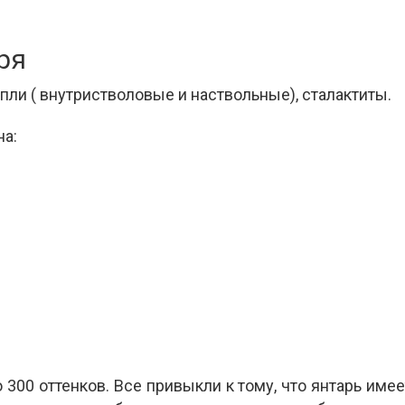
ря
апли ( внутристволовые и наствольные), сталактиты.
на:
 300 оттенков. Все привыкли к тому, что янтарь им