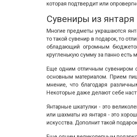
которая подтвердит или опровергн
Сувениры из янтаря
Многие предметы украшаются янта
то такой сувенир в подарок, то от
обладающий огромным бюджетом.
кругленькую сумму за панно есть 
Еще одним отличным сувениром ст
основным материалом. Прием пищи
мнение, что благодаря различн
Некоторые даже делают себе насто
Янтарные шкатулки - это великол
или шахматы из янтаря - это хор
искусства. Дополнит такой подаро
Еще одним великолепным подарком