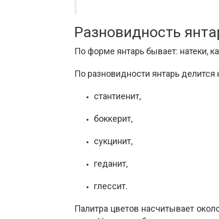
Разновидность янта
По форме янтарь бывает: натеки, к
По разновидности янтарь делится 
стантиенит,
боккерит,
сукцинит,
геданит,
глессит.
Палитра цветов насчитывает около