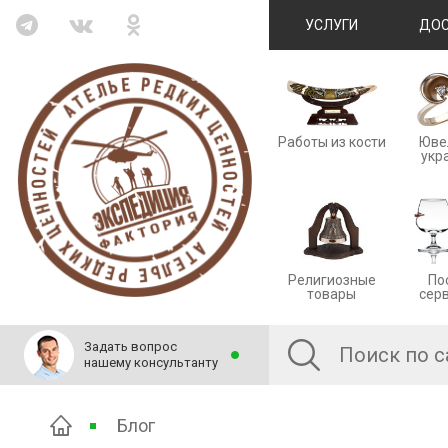
УСЛУГИ
ДОС
Работы из кости
Юве
укр
Религиозные
По
товары
сер
Задать вопрос
нашему консультанту
Блог