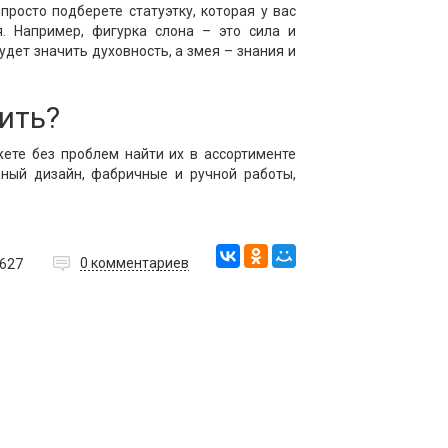
росто подберете статуэтку, которая у вас
я. Например, фигурка слона – это сила и
дет значить духовность, а змея – знания и
ить?
жете без проблем найти их в ассортименте
чный дизайн, фабричные и ручной работы,
0
комментариев
627