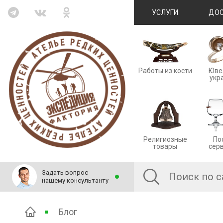
УСЛУГИ
ДОС
Работы из кости
Юве
укр
Религиозные
По
товары
сер
Задать вопрос
нашему консультанту
Блог