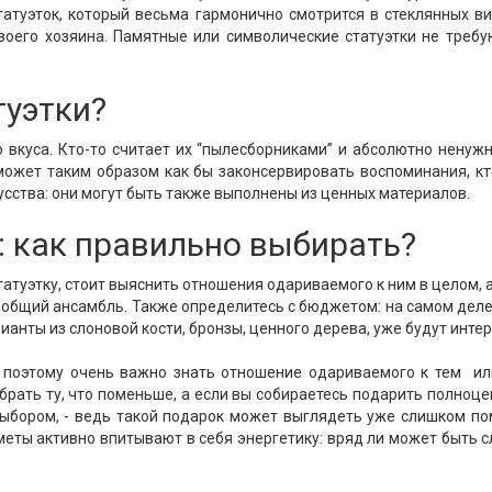
атуэток, который весьма гармонично смотрится в стеклянных ви
воего хозяина. Памятные или символические статуэтки не требу
туэтки?
о вкуса. Кто-то считает их “пылесборниками” и абсолютно нену
может таким образом как бы законсервировать воспоминания, кто
сства: они могут быть также выполнены из ценных материалов.
: как правильно выбирать?
атуэтку, стоит выяснить отношения одариваемого к ним в целом, 
в общий ансамбль. Также определитесь с бюджетом: на самом деле
ианты из слоновой кости, бронзы, ценного дерева, уже будут инте
м, поэтому очень важно знать отношение одариваемого к тем и
брать ту, что поменьше, а если вы собираетесь подарить полноце
выбором, - ведь такой подарок может выглядеть уже слишком по
дметы активно впитывают в себя энергетику: вряд ли может быть