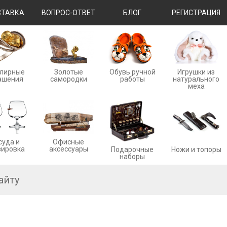
ТАВКА
ВОПРОС-ОТВЕТ
БЛОГ
РЕГИСТРАЦИЯ
лирные
Золотые
Обувь ручной
Игрушки из
ашения
cамородки
работы
натурального
меха
суда и
Офисные
вировка
аксессуары
Ножи и топоры
Подарочные
наборы